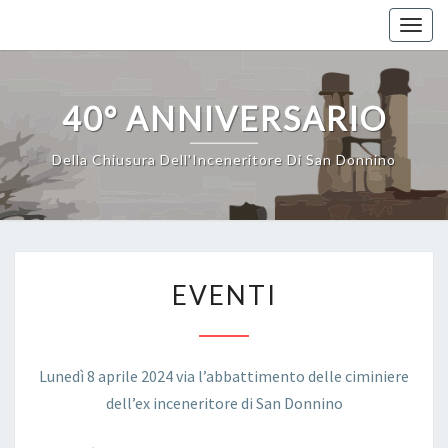
Skip
Toggl
to
content
40° ANNIVERSARIO
Della Chiusura Dell'Inceneritore Di San Donnino
EVENTI
EVENTI
Lunedì 8 aprile 2024 via l’abbattimento delle ciminiere
dell’ex inceneritore di San Donnino