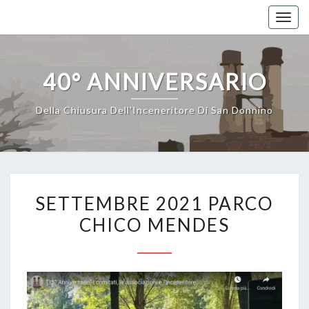
Skip
Toggl
to
content
40° ANNIVERSARIO
Della Chiusura Dell'Inceneritore Di San Donnino
SETTEMBRE
SETTEMBRE 2021 PARCO
2021
CHICO MENDES
PARCO
CHICO
MENDES