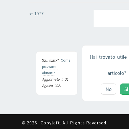
NAVIGAZIONE
← 1977
DOCUMENTI
Hai trovato utile
Still stuck?
Come
possiamo
articolo?
aiutarti?
Aggiornato il 31
Agosto 2021
No
Sì
© 2026
Copyleft. All Rights Reversed.