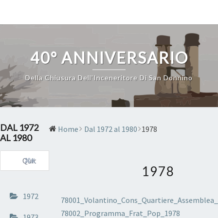
Skip
to
content
40° ANNIVERSARIO
Della Chiusura Dell'Inceneritore Di San Donnino
DAL 1972
Home
Dal 1972 al 1980
1978
AL 1980
⌘K
1978
1972
78001_Volantino_Cons_Quartiere_Assemblea
78002_Programma_Frat_Pop_1978
1973