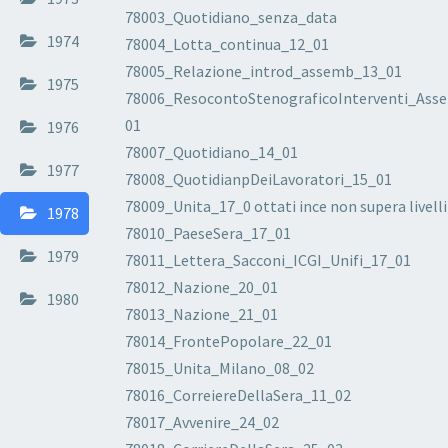
78003_Quotidiano_senza_data
1974
78004_Lotta_continua_12_01
78005_Relazione_introd_assemb_13_01
1975
78006_ResocontoStenograficoInterventi_Ass
01
1976
78007_Quotidiano_14_01
1977
78008_QuotidianpDeiLavoratori_15_01
78009_Unita_17_0 ottati ince non supera livelli
1978
78010_PaeseSera_17_01
1979
78011_Lettera_Sacconi_ICGI_Unifi_17_01
78012_Nazione_20_01
1980
78013_Nazione_21_01
78014_FrontePopolare_22_01
78015_Unita_Milano_08_02
78016_CorreiereDellaSera_11_02
78017_Avvenire_24_02