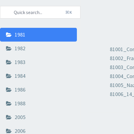
⌘K
1981
1982
81001_Com
81002_Fra
1983
81003_Com
1984
81004_Com
81005_Naz
1986
81006_14_
1988
2005
NAVIGAZION
2006
DOCUMENTI