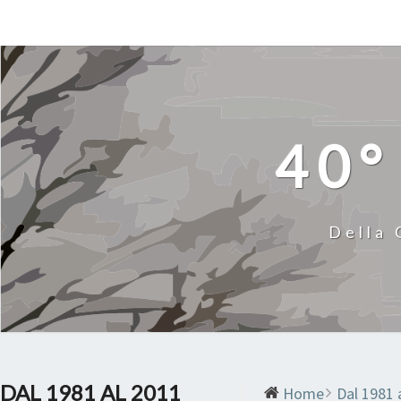
Skip
to
content
40°
Della 
DAL 1981 AL 2011
Home
Dal 1981 