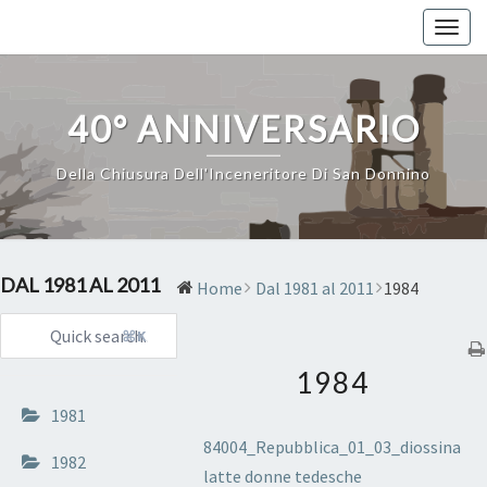
Skip
Toggl
to
content
40° ANNIVERSARIO
Della Chiusura Dell'Inceneritore Di San Donnino
DAL 1981 AL 2011
Home
Dal 1981 al 2011
1984
⌘K
1984
1981
84004_Repubblica_01_03_diossina
1982
latte donne tedesche