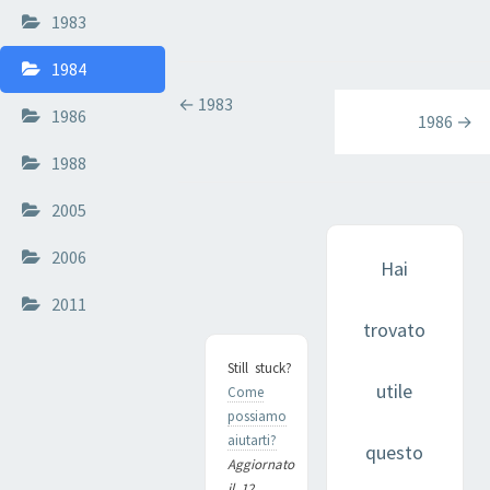
1983
1984
NAVIGAZIONE
← 1983
1986
DOCUMENTI
1986 →
1988
2005
2006
Hai
2011
trovato
Still stuck?
utile
Come
possiamo
aiutarti?
questo
Aggiornato
il 12