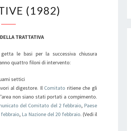
TRATTATIVE
IVE (1982)
(1982)
 DELLA TRATTATIVA
etta le basi per la successiva chiusura
anno quattro filoni di intervento:
quami settici
vori al digestore. Il
Comitato
ritiene che gli
l’area non siano stati portati a compimento.
unicato del Comitato del 2 febbraio
,
Paese
 febbraio
,
La Nazione del 20 febbraio
. (Vedi il