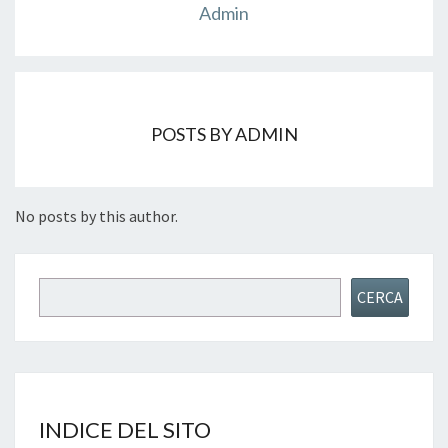
Admin
POSTS BY ADMIN
No posts by this author.
Cerca
CERCA
INDICE DEL SITO